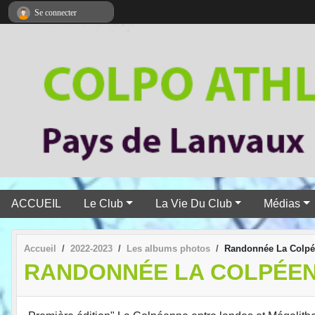
Panneau de gestion des cookies
Se connecter
ACCUEIL
Le Club
La Vie Du Club
Médias
Accueil
2022-2023
Les albums photos
Randonnée La Colpée
RANDONNÉE LA COLPÉEN